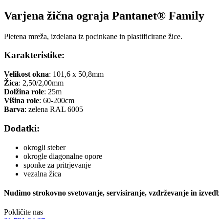
Varjena žična ograja Pantanet® Family
Pletena mreža, izdelana iz pocinkane in plastificirane žice.
Karakteristike:
Velikost okna
: 101,6 x 50,8mm
Žica
: 2,50/2,00mm
Dolžina role
: 25m
Višina role
: 60-200cm
Barva
: zelena RAL 6005
Dodatki:
okrogli steber
okrogle diagonalne opore
sponke za pritrjevanje
vezalna žica
Nudimo strokovno svetovanje, servisiranje, vzdrževanje in izved
Pokličite nas