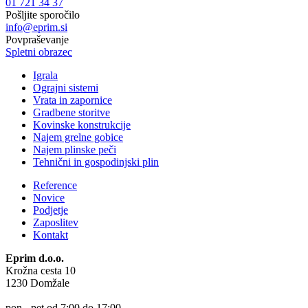
01 721 34 37
Pošljite sporočilo
info@eprim.si
Povpraševanje
Spletni obrazec
Igrala
Ograjni sistemi
Vrata in zapornice
Gradbene storitve
Kovinske konstrukcije
Najem grelne gobice
Najem plinske peči
Tehnični in gospodinjski plin
Reference
Novice
Podjetje
Zaposlitev
Kontakt
Eprim d.o.o.
Krožna cesta 10
1230 Domžale
pon - pet od 7:00 do 17:00