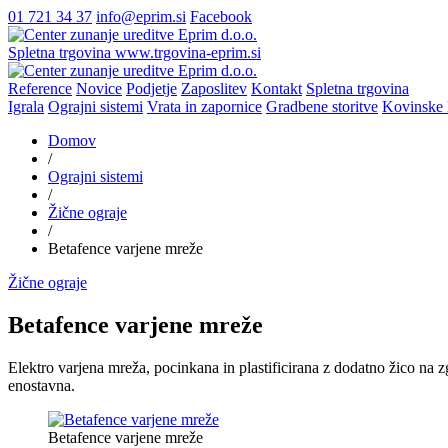
01 721 34 37
info@eprim.si
Facebook
Spletna trgovina
www.trgovina-eprim.si
Reference
Novice
Podjetje
Zaposlitev
Kontakt
Spletna trgovina
Igrala
Ograjni sistemi
Vrata in zapornice
Gradbene storitve
Kovinske 
Domov
/
Ograjni sistemi
/
Žične ograje
/
Betafence varjene mreže
Žične ograje
Betafence varjene mreže
Elektro varjena mreža, pocinkana in plastificirana z dodatno žico na z
enostavna.
Betafence varjene mreže