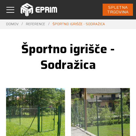
SPLETNA
TRGOVINA
DOMOV
/
REFERENCE
/
ŠPORTNO IGRIŠČE - SODRAŽICA
Športno igrišče -
Sodražica