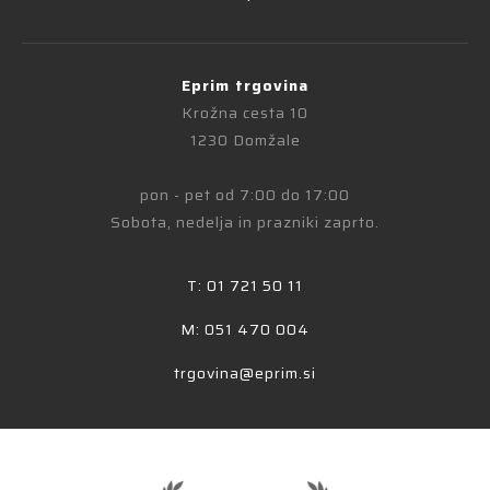
Eprim trgovina
Krožna cesta 10
1230 Domžale
pon - pet od 7:00 do 17:00
Sobota, nedelja in prazniki zaprto.
T: 01 721 50 11
M: 051 470 004
trgovina@eprim.si