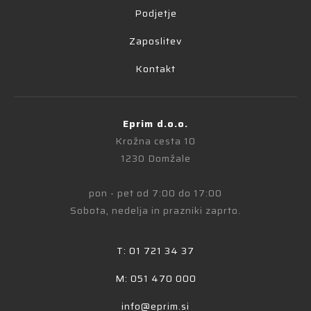
Podjetje
Zaposlitev
Kontakt
Eprim d.o.o.
Krožna cesta 10
1230 Domžale
pon - pet od 7:00 do 17:00
Sobota, nedelja in prazniki zaprto.
T: 01 721 34 37
M: 051 470 000
info@eprim.si