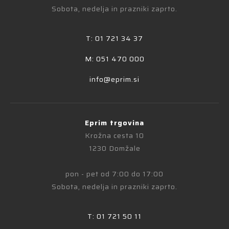
Sobota, nedelja in prazniki zaprto.
T: 01 721 34 37
M: 051 470 000
info@eprim.si
Eprim trgovina
Krožna cesta 10
1230 Domžale
pon - pet od 7:00 do 17:00
Sobota, nedelja in prazniki zaprto.
T: 01 721 50 11