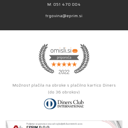
M: 051 470 004
trgovina@eprim.si
Možnost plačila na obroke s plačilno kartico Diners
(do 36 obrokov)