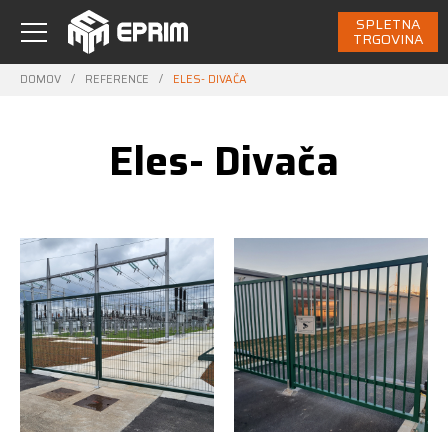
SPLETNA
TRGOVINA
DOMOV
/
REFERENCE
/
ELES- DIVAČA
Eles- Divača