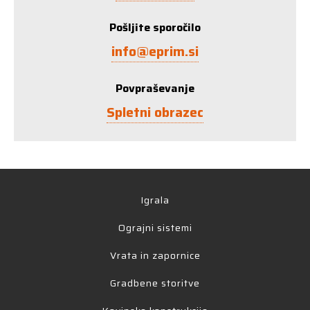
Pošljite sporočilo
info@eprim.si
Povpraševanje
Spletni obrazec
Igrala
Ograjni sistemi
Vrata in zapornice
Gradbene storitve