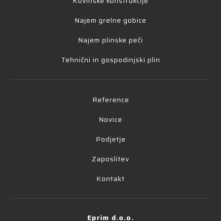
Kovinske konstrukcije
Najem grelne gobice
Najem plinske peči
Tehnični in gospodinjski plin
Reference
Novice
Podjetje
Zaposlitev
Kontakt
Eprim d.o.o.