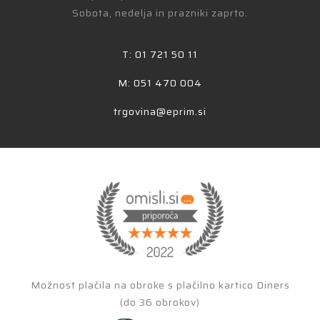
Sobota, nedelja in prazniki zaprto.
T: 01 721 50 11
M: 051 470 004
trgovina@eprim.si
Možnost plačila na obroke s plačilno kartico Diners
(do 36 obrokov)